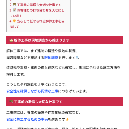
2
工事前の準備も大切な仕事です
3
お客様との打ち合わせを大切にし
ています
4
安心して任せられる解体工事を目
指して
解体工事は現地調査から始まります
解体工事では、まず建物の構造や敷地の状況、
周辺環境などを確認する
現地調査
を行います
道路幅や重機・車両の進入経路なども確認し、現場に合わせた施工方法を
検討します。
こうした事前調査を丁寧に行うことで、
安全性を確保しながら円滑な工事
につなげています。
工事前の準備も大切な仕事です
工事前には、養生の設置や作業動線の確認など、
安全に施工するための準備
を進めます
また、近隣の皆さまへのご案内や、騒音・粉じんへの配慮も欠かせませ