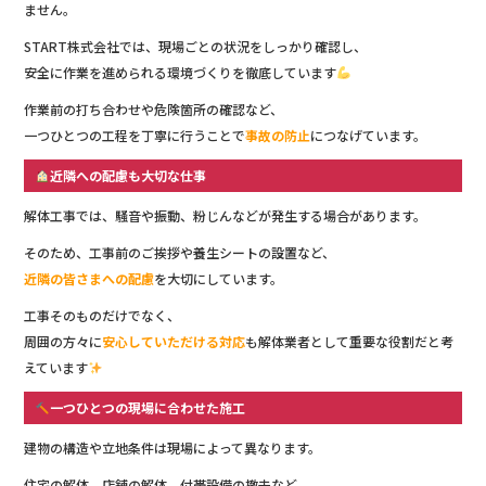
ません。
START株式会社では、現場ごとの状況をしっかり確認し、
安全に作業を進められる環境づくりを徹底しています
作業前の打ち合わせや危険箇所の確認など、
一つひとつの工程を丁寧に行うことで
事故の防止
につなげています。
近隣への配慮も大切な仕事
解体工事では、騒音や振動、粉じんなどが発生する場合があります。
そのため、工事前のご挨拶や養生シートの設置など、
近隣の皆さまへの配慮
を大切にしています。
工事そのものだけでなく、
周囲の方々に
安心していただける対応
も解体業者として重要な役割だと考
えています
一つひとつの現場に合わせた施工
建物の構造や立地条件は現場によって異なります。
住宅の解体、店舗の解体、付帯設備の撤去など、