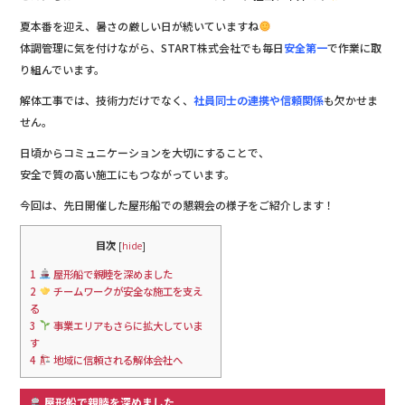
c
it
e
e
te
夏本番を迎え、暑さの厳しい日が続いていますね
b
r
体調管理に気を付けながら、START株式会社でも毎日
安全第一
で作業に取
り組んでいます。
o
解体工事では、技術力だけでなく、
社員同士の連携や信頼関係
も欠かせま
o
せん。
k
日頃からコミュニケーションを大切にすることで、
安全で質の高い施工にもつながっています。
今回は、先日開催した屋形船での懇親会の様子をご紹介します！
目次
[
hide
]
1
屋形船で親睦を深めました
2
チームワークが安全な施工を支え
る
3
事業エリアもさらに拡大していま
す
4
地域に信頼される解体会社へ
屋形船で親睦を深めました