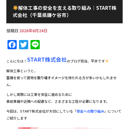
解体工事の安全を支える取り組み｜START株
式会社（千葉県鎌ケ谷市）
投稿日
2026年6月24日
F
T
Li
a
w
n
START株式会社
c
it
e
こんにちは！
のブログ担当、平井です
e
te
解体工事というと、
b
r
重機を使って建物を
取り壊すイメージ
を持たれる方が多いかもしれませ
ん、
o
しかし実際には工事を安全に進めるために
o
事前準備や近隣への配慮など、さまざまな工程が必要になります。
k
今回は、START株式会社が大切にしている「
安全への取り組み
」について
ご紹介します