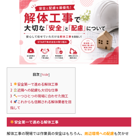
目次
[
hide
]
1
安全第一で進める解体工事
2
近隣への配慮も大切な仕事
3
一つひとつの現場に合わせた施工
4
これからも信頼される解体業者を目
指して
安全第一で進める解体工事
解体工事の現場では作業員の安全はもちろん、
周辺環境への配慮
も欠かせ