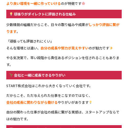
より良い環境を一緒に作っていける
のが特徴です
頑張りがダイレクトに評価される仕組み
少数精鋭の組織だからこそ、日々の取り組みや成果が
しっかり評価に繋が
ります
。
「頑張っても評価されにくい」
そんな環境とは違い、
自分の成長や努力が見えやすい
のが魅力です
やる気次第で、早い段階から責任あるポジションを任されることもありま
す。
会社と一緒に成長できるやりがい
START株式会社はこれから大きくなっていく会社です。
だからこそ、ただ与えられた仕事をこなすのではなく、
会社の成長に関わりながら働ける
やりがいがあります
自分の関わった仕事が会社の成長に繋がる実感は、スタートアップならで
はの魅力です。