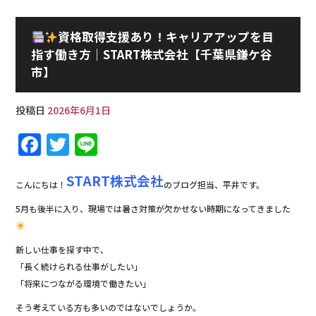
資格取得支援あり！キャリアアップを目
指す働き方｜START株式会社【千葉県鎌ケ谷
市】
投稿日
2026年6月1日
F
T
Li
a
w
n
START株式会社
c
it
e
こんにちは！
のブログ担当、平井です。
e
te
5月も後半に入り、現場では暑さ対策が欠かせない時期になってきました
b
r
o
新しい仕事を探す中で、
「長く続けられる仕事がしたい」
o
「将来につながる環境で働きたい」
k
そう考えている方も多いのではないでしょうか。