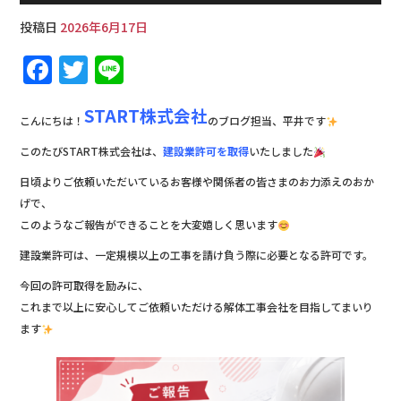
投稿日
2026年6月17日
F
T
Li
a
w
n
START株式会社
c
it
e
こんにちは！
のブログ担当、平井です
e
te
このたびSTART株式会社は、
建設業許可を取得
いたしました
b
r
日頃よりご依頼いただいているお客様や関係者の皆さまのお力添えのおか
o
げで、
このようなご報告ができることを大変嬉しく思います
o
建設業許可は、一定規模以上の工事を請け負う際に必要となる許可です。
k
今回の許可取得を励みに、
これまで以上に安心してご依頼いただける解体工事会社を目指してまいり
ます