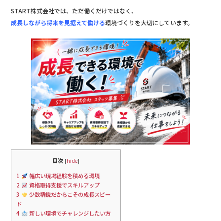
START株式会社では、ただ働くだけではなく、
成長しながら将来を見据えて働ける
環境づくりを大切にしています。
目次
[
hide
]
1
幅広い現場経験を積める環境
2
資格取得支援でスキルアップ
3
少数精鋭だからこその成長スピー
ド
4
新しい環境でチャレンジしたい方