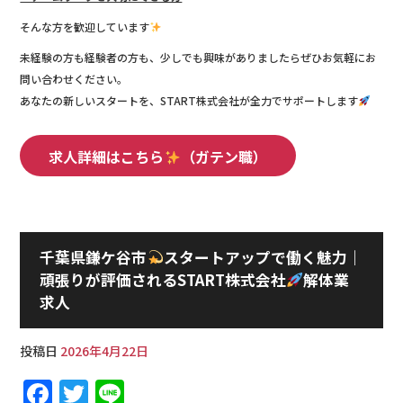
そんな方を歓迎しています
未経験の方も経験者の方も、少しでも興味がありましたらぜひお気軽にお
問い合わせください。
あなたの新しいスタートを、START株式会社が全力でサポートします
求人詳細はこちら
（ガテン職）
千葉県鎌ケ谷市
スタートアップで働く魅力｜
頑張りが評価されるSTART株式会社
解体業
求人
投稿日
2026年4月22日
F
T
Li