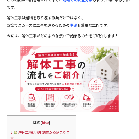
b
r
です。
o
解体工事は建物を取り壊す作業だけではなく、
o
安全でスムーズに工事を進めるための
準備
も重要な工程です。
k
今回は、解体工事がどのような流れで始まるのかをご紹介します！
目次
[
hide
]
1
解体工事は現地調査から始まりま
す