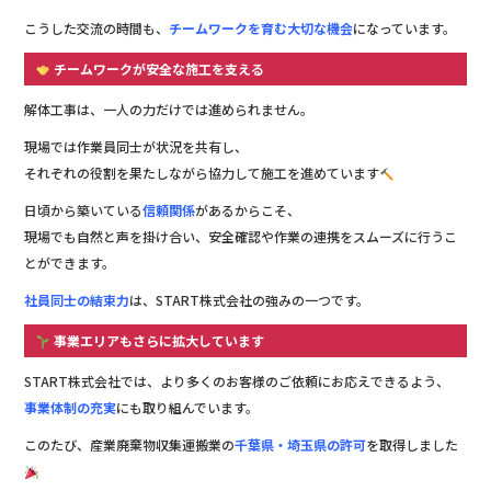
こうした交流の時間も、
チームワークを育む大切な機会
になっています。
チームワークが安全な施工を支える
解体工事は、一人の力だけでは進められません。
現場では作業員同士が状況を共有し、
それぞれの役割を果たしながら協力して施工を進めています
日頃から築いている
信頼関係
があるからこそ、
現場でも自然と声を掛け合い、安全確認や作業の連携をスムーズに行うこ
とができます。
社員同士の結束力
は、START株式会社の強みの一つです。
事業エリアもさらに拡大しています
START株式会社では、より多くのお客様のご依頼にお応えできるよう、
事業体制の充実
にも取り組んでいます。
このたび、産業廃棄物収集運搬業の
千葉県・埼玉県の許可
を取得しました