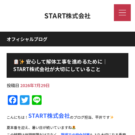
オフィシャルブログ
安心して解体工事を進めるために｜
START株式会社が大切にしていること
投稿日
2026年7月29日
F
T
Li
a
w
n
START株式会社
c
it
e
こんにちは！
のブログ担当、平井です
e
te
夏本番を迎え、暑い日が続いていますね
この時期は体調管理だけでなく、
現場での安全対策
もより大切になる季節