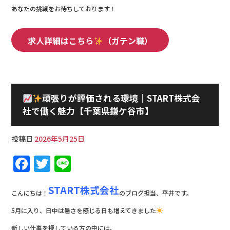
あなたの挑戦をお待ちしております！
求人詳細はこちら
（ガテン職）
頑張りが評価される環境｜START株式会
社で働く魅力【千葉県鎌ケ谷市】
投稿日
2026年5月25日
F
T
Li
a
w
n
START株式会社
c
it
e
こんにちは！
のブログ担当、平井です。
e
te
5月に入り、日中は暑さを感じる日も増えてきました
b
r
新しい仕事を探している方の中には、