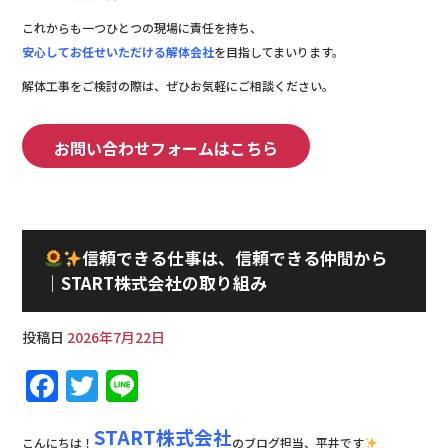
これからも一つひとつの現場に責任を持ち、
安心してお任せいただける解体会社
を目指してまいります。
解体工事をご検討の際は、ぜひお気軽にご相談ください。
お問い合わせフォームはこちら
信頼できる仕事は、信頼できる仲間から
｜START株式会社の取り組み
投稿日
2026年7月22日
F
T
Li
a
w
n
START株式会社
こんにちは！
のブログ担当、平井です