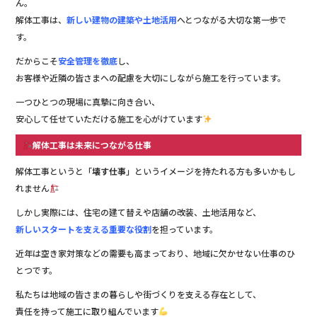
ん。
解体工事は、
新しい建物の建築や土地活用
へとつながる大切な第一歩で
す。
だからこそ
安全管理を徹底
し、
お客様や近隣の皆さまへの配慮を大切にしながら施工を行っています。
一つひとつの現場に真摯に向き合い、
安心して任せていただける施工を心がけています
解体工事は未来につながる仕事
解体工事というと「
壊す仕事
」というイメージを持たれる方も多いかもし
れません
しかし実際には、住宅の建て替えや店舗の改装、土地活用など、
新しいスタートを支える重要な役割
を担っています。
近年は空き家対策などの需要も高まっており、地域に欠かせない仕事のひ
とつです。
私たちは地域の皆さまの暮らしや街づくりを支える存在として、
責任を持って施工に取り組んでいます