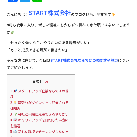
a
w
n
START株式会社
c
it
e
こんにちは！
のブログ担当、平井です
e
te
4月も後半に入り、新しい環境にも少しずつ慣れてきた頃ではないでしょう
b
r
か
o
「せっかく働くなら、やりがいのある環境がいい」
「もっと成長できる場所で働きたい」
o
そんな方に向けて、今回は
START株式会社ならではの働き方や魅力
につい
k
てご紹介します。
目次
[
hide
]
1
スタートアップ企業ならではの環
境
2
頑張りがダイレクトに評価される
仕組み
3
会社と一緒に成長できるやりがい
4
キャリアアップを目指したい方に
も最適
5
新しい環境でチャレンジしたい方