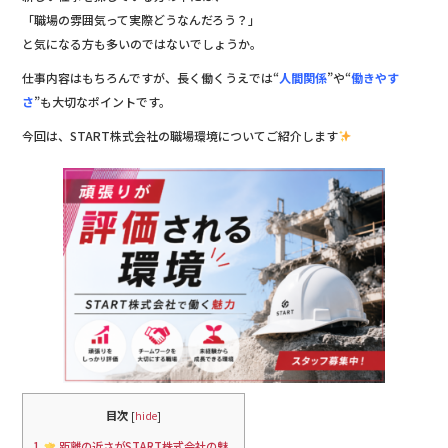
o
「職場の雰囲気って実際どうなんだろう？」
と気になる方も多いのではないでしょうか。
o
仕事内容はもちろんですが、長く働くうえでは“
人間関係
”や“
働きやす
k
さ
”も大切なポイントです。
今回は、START株式会社の職場環境についてご紹介します
目次
[
hide
]
1
距離の近さがSTART株式会社の魅